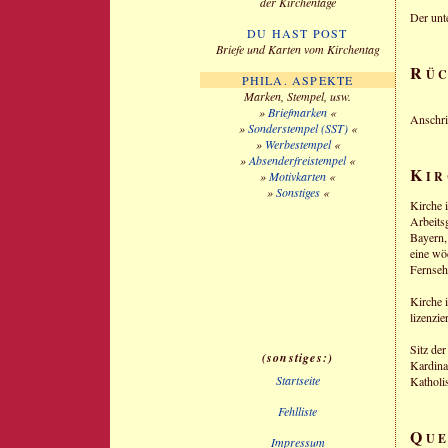
der Kirchentage
Der unt
DU HAST POST
Briefe und Karten vom Kirchentag
R
Ü
PHILA. ASPEKTE
Marken, Stempel, usw.
»
Briefmarken
«
Anschri
»
Sonderstempel (SST)
«
»
Werbestempel
«
»
Absenderfreistempel
«
K
»
Motivkarten
«
IR
»
Sonstiges
«
Kirche 
Arbeits
Bayern,
eine wö
Fernseh
Kirche 
lizenzier
Sitz de
sonstiges:
Kardina
Startseite
Katholi
Fehlliste
Q
U
Impressum