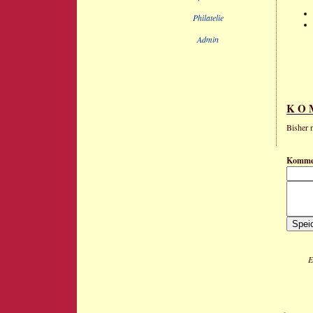
Philatelie
Admin
KO
Bisher 
Komme
E