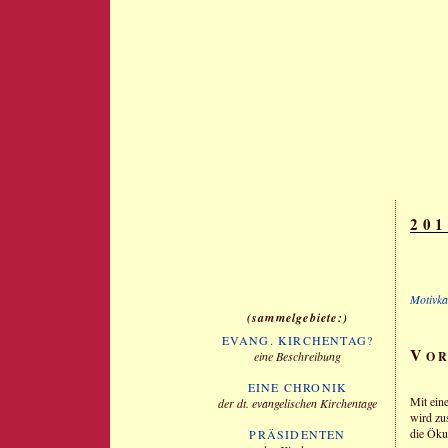
20
Motivka
sammelgebiete:
EVANG. KIRCHENTAG?
V
eine Beschreibung
O
EINE CHRONIK
Mit ein
der dt. evangelischen Kirchentage
wird zu
die Öku
PRÄSIDENTEN