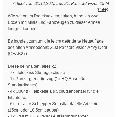
Artikel vom 31.12.2025 aus
21. Panzerdivision 1944
(FoW)
.
Wie schon im Projekttext enthalten, habe ich zwei
Boxen mit Minis und Fahrzeugen zu dieser Armee
kriegen können.
Es handelt zum um die leicht geänderte Neuauflage
des alten Armeedeals: 21st Panzerdivision Army Deal
(GEAB27)
Diese beinhalten (alles x2):
- 7x Hotchkiss Sturmgeschütze
- 1x Panzergrenadierzug (1x HQ Base, 6x
Standardbases)
- 4x U304(f) Halbkette als Schützenpanzer für die
Infanterie.
- 6x Lorraine Schlepper Selbstfahrlafette Artillerie
(15cm oder 10,5cm baubar)
- 1x Sd Kfz 231 (8xRad) Aufklärungspanzer